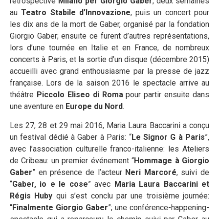
rétrospective
Milano per Giorgio Gaber
, deux semaines
au
Teatro Stabile d’Innovazione
, puis un concert pour
les dix ans de la mort de Gaber, organisé par la fondation
Giorgio Gaber; ensuite ce furent d’autres représentations,
lors d’une tournée en Italie et en France, de nombreux
concerts à Paris, et la sortie d’un disque (décembre 2015)
accueilli avec grand enthousiasme par la presse de jazz
française. Lors de la saison 2016 le spectacle arrive au
théâtre
Piccolo Eliseo di Roma
pour partir ensuite dans
une aventure en
Europe du Nord
.
Les 27, 28 et 29 mai 2016, Maria Laura Baccarini a conçu
un festival dédié à Gaber à Paris: “
Le Signor G à
Paris
”,
avec l’association culturelle franco-italienne: les Ateliers
de Cribeau: un premier événement “
Hommage à Giorgio
Gaber
” en présence de l’acteur
Neri Marcoré
, suivi de
“
Gaber, io e le cose
” avec
Maria Laura Baccarini et
Régis Huby
qui s’est conclu par une troisième journée:
“
Finalmente Giorgio Gaber
”; une conférence-happening-