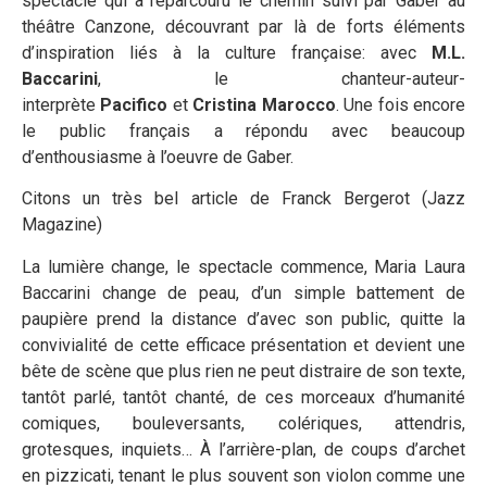
spectacle qui a reparcouru le chemin suivi par Gaber au
théâtre Canzone, découvrant par là de forts éléments
d’inspiration liés à la culture française: avec
M.L.
Baccarini
, le chanteur-auteur-
interprète
Pacifico
et
Cristina Marocco
. Une fois encore
le public français a répondu avec beaucoup
d’enthousiasme à l’oeuvre de Gaber.
Citons un très bel article de Franck Bergerot (Jazz
Magazine)
La lumière change, le spectacle commence, Maria Laura
Baccarini change de peau, d’un simple battement de
paupière prend la distance d’avec son public, quitte la
convivialité de cette efficace présentation et devient une
bête de scène que plus rien ne peut distraire de son texte,
tantôt parlé, tantôt chanté, de ces morceaux d’humanité
comiques, bouleversants, colériques, attendris,
grotesques, inquiets… À l’arrière-plan, de coups d’archet
en pizzicati, tenant le plus souvent son violon comme une