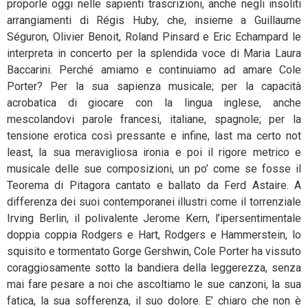
proporle oggi nelle sapienti trascrizioni, anche negli insoliti
arrangiamenti di Régis Huby, che, insieme a Guillaume
Séguron, Olivier Benoit, Roland Pinsard e Eric Echampard le
interpreta in concerto per la splendida voce di Maria Laura
Baccarini. Perché amiamo e continuiamo ad amare Cole
Porter? Per la sua sapienza musicale; per la capacità
acrobatica di giocare con la lingua inglese, anche
mescolandovi parole francesi, italiane, spagnole; per la
tensione erotica così pressante e infine, last ma certo not
least, la sua meravigliosa ironia e poi il rigore metrico e
musicale delle sue composizioni, un po’ come se fosse il
Teorema di Pitagora cantato e ballato da Ferd Astaire. A
differenza dei suoi contemporanei illustri come il torrenziale
Irving Berlin, il polivalente Jerome Kern, l’ipersentimentale
doppia coppia Rodgers e Hart, Rodgers e Hammerstein, lo
squisito e tormentato Gorge Gershwin, Cole Porter ha vissuto
coraggiosamente sotto la bandiera della leggerezza, senza
mai fare pesare a noi che ascoltiamo le sue canzoni, la sua
fatica, la sua sofferenza, il suo dolore. E’ chiaro che non è